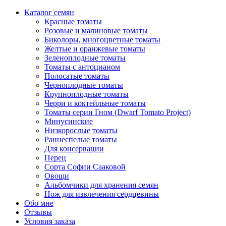
Каталог семян
Красные томаты
Розовые и малиновые томаты
Биколоры, многоцветные томаты
Желтые и оранжевые томаты
Зеленоплодные томаты
Томаты с антоцианом
Полосатые томаты
Черноплодные томаты
Крупноплодные томаты
Черри и коктейльные томаты
Томаты серии Гном (Dwarf Tomato Project)
Минусинские
Низкорослые томаты
Раннеспелые томаты
Для консервации
Перец
Сорта Софии Сааковой
Овощи
Альбомчики для хранения семян
Нож для извлечения сердцевины
Обо мне
Отзывы
Условия заказа