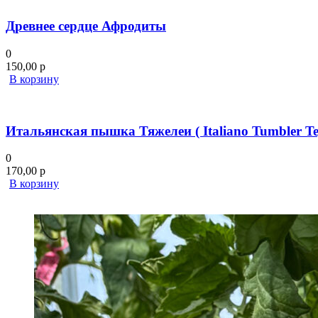
Древнее сердце Афродиты
0
150,00
р
В корзину
Итальянская пышка Тяжелеи ( Italiano Tumbler Tej
0
170,00
р
В корзину