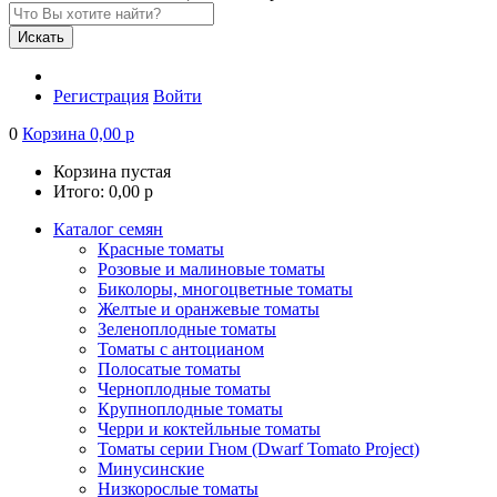
Искать
Регистрация
Войти
0
Корзина
0,00
р
Корзина пустая
Итого:
0,00
р
Каталог семян
Красные томаты
Розовые и малиновые томаты
Биколоры, многоцветные томаты
Желтые и оранжевые томаты
Зеленоплодные томаты
Томаты с антоцианом
Полосатые томаты
Черноплодные томаты
Крупноплодные томаты
Черри и коктейльные томаты
Томаты серии Гном (Dwarf Tomato Project)
Минусинские
Низкорослые томаты