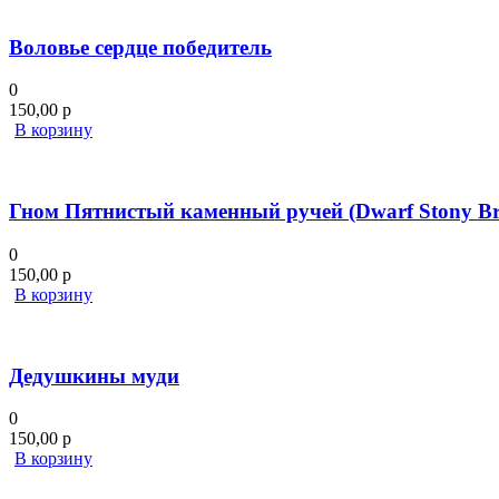
Воловье сердце победитель
0
150,00
р
В корзину
Гном Пятнистый каменный ручей (Dwarf Stony Br
0
150,00
р
В корзину
Дедушкины муди
0
150,00
р
В корзину