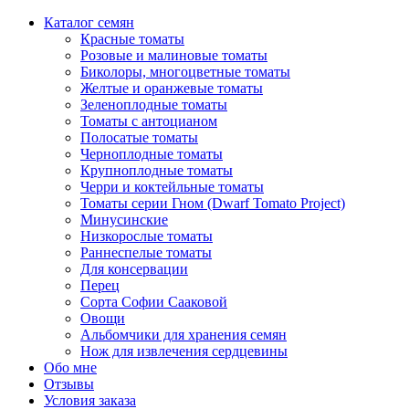
Каталог семян
Красные томаты
Розовые и малиновые томаты
Биколоры, многоцветные томаты
Желтые и оранжевые томаты
Зеленоплодные томаты
Томаты с антоцианом
Полосатые томаты
Черноплодные томаты
Крупноплодные томаты
Черри и коктейльные томаты
Томаты серии Гном (Dwarf Tomato Project)
Минусинские
Низкорослые томаты
Раннеспелые томаты
Для консервации
Перец
Сорта Софии Сааковой
Овощи
Альбомчики для хранения семян
Нож для извлечения сердцевины
Обо мне
Отзывы
Условия заказа