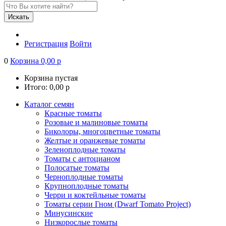
Искать
Регистрация
Войти
0
Корзина
0,00
р
Корзина пустая
Итого:
0,00
р
Каталог семян
Красные томаты
Розовые и малиновые томаты
Биколоры, многоцветные томаты
Желтые и оранжевые томаты
Зеленоплодные томаты
Томаты с антоцианом
Полосатые томаты
Черноплодные томаты
Крупноплодные томаты
Черри и коктейльные томаты
Томаты серии Гном (Dwarf Tomato Project)
Минусинские
Низкорослые томаты