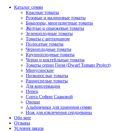
Каталог семян
Красные томаты
Розовые и малиновые томаты
Биколоры, многоцветные томаты
Желтые и оранжевые томаты
Зеленоплодные томаты
Томаты с антоцианом
Полосатые томаты
Черноплодные томаты
Крупноплодные томаты
Черри и коктейльные томаты
Томаты серии Гном (Dwarf Tomato Project)
Минусинские
Низкорослые томаты
Раннеспелые томаты
Для консервации
Перец
Сорта Софии Сааковой
Овощи
Альбомчики для хранения семян
Нож для извлечения сердцевины
Обо мне
Отзывы
Условия заказа