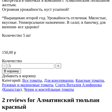
смотреться в баночках в компании с Алматинским тюльпаном
желтым.
Огромная урожайность, куст усыпной!
*Выращиваю второй год. Урожайность отличная. Мясистые,
вкусные. Универсальное назначение. В салат, в баночку, для
вяления- все здорово!
Количество 5 шт
150,00
р
Количество
Количество
В корзину
Добавить в корзину
Категорий:
Все томаты
,
Для консервации
,
Красные томаты
,
Розовые и малиновые томаты
,
Сорта Виталия Алифирова
(Казахстан)
,
Черри и коктейльные томаты
2 reviews for
Алматинский тюльпан
красный