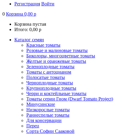
Регистрация
Войти
0
Корзина
0,00
р
Корзина пустая
Итого:
0,00
р
Каталог семян
Красные томаты
Розовые и малиновые томаты
Биколоры, многоцветные томаты
Желтые и оранжевые томаты
Зеленоплодные томаты
Томаты с антоцианом
Полосатые томаты
Черноплодные томаты
Крупноплодные томаты
Черри и коктейльные томаты
Томаты серии Гном (Dwarf Tomato Project)
Минусинские
Низкорослые томаты
Раннеспелые томаты
Для консервации
Перец
Сорта Софии Сааковой