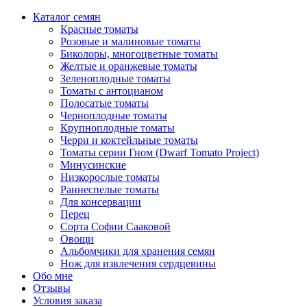
Каталог семян
Красные томаты
Розовые и малиновые томаты
Биколоры, многоцветные томаты
Желтые и оранжевые томаты
Зеленоплодные томаты
Томаты с антоцианом
Полосатые томаты
Черноплодные томаты
Крупноплодные томаты
Черри и коктейльные томаты
Томаты серии Гном (Dwarf Tomato Project)
Минусинские
Низкорослые томаты
Раннеспелые томаты
Для консервации
Перец
Сорта Софии Сааковой
Овощи
Альбомчики для хранения семян
Нож для извлечения сердцевины
Обо мне
Отзывы
Условия заказа