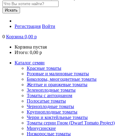
Искать
Регистрация
Войти
0
Корзина
0,00
р
Корзина пустая
Итого:
0,00
р
Каталог семян
Красные томаты
Розовые и малиновые томаты
Биколоры, многоцветные томаты
Желтые и оранжевые томаты
Зеленоплодные томаты
Томаты с антоцианом
Полосатые томаты
Черноплодные томаты
Крупноплодные томаты
Черри и коктейльные томаты
Томаты серии Гном (Dwarf Tomato Project)
Минусинские
Низкорослые томаты