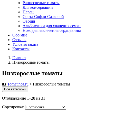
Раннеспелые томаты
Для консервации
Перец
Сорта Софии Сааковой
Овощи
Альбомчики для хранения семян
Нож для извлечения сердцевины
Обо мне
Отзывы
Условия заказа
Контакты
Главная
Низкорослые томаты
Низкорослые томаты
🏡
Tomatinсa.ru
>
Низкорослые томаты
Все категории
Отображение 1–28 из 31
Сортировка: