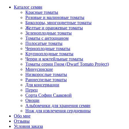
Каталог семян
Красные томаты
Розовые и малиновые томаты
Биколоры, многоцветные томаты
Желтые и оранжевые томаты
Зеленоплодные томаты
Томаты с антоцианом
Полосатые томаты
Черноплодные томаты
Крупноплодные томаты
Черри и коктейльные томаты
Томаты серии Гном (Dwarf Tomato Project)
Минусинские
Низкорослые томаты
Раннеспелые томаты
Для консервации
Перец
Сорта Софии Сааковой
Овощи
Альбомчики для хранения семян
Нож для извлечения сердцевины
Обо мне
Отзывы
Условия заказа