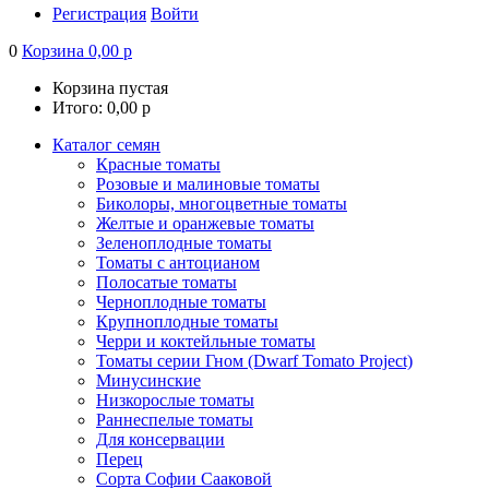
Регистрация
Войти
0
Корзина
0,00
р
Корзина пустая
Итого:
0,00
р
Каталог семян
Красные томаты
Розовые и малиновые томаты
Биколоры, многоцветные томаты
Желтые и оранжевые томаты
Зеленоплодные томаты
Томаты с антоцианом
Полосатые томаты
Черноплодные томаты
Крупноплодные томаты
Черри и коктейльные томаты
Томаты серии Гном (Dwarf Tomato Project)
Минусинские
Низкорослые томаты
Раннеспелые томаты
Для консервации
Перец
Сорта Софии Сааковой