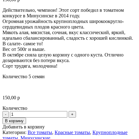
Действительно, чемпион! Этот сорт победил в томатном
конкурсе в Минусинске в 2014 году.
Огромная урожайность крупноплодных широкоокругло-
сердцевидных плодов красного цвета.
Мякоть алая, мясистая, сочная, вкус классический, яркий,
идеально сбалансированный, сладость с хорошей кислинкой.
В салате- самое то!
Вес от 500г и выше.
В октябре сняла целую корзину с одного куста. Отлично
дозариваются без потери вкуса.
Сорт трудяга, молодчина!
Количество 5 семян
150,00
р
Количество
Количество
В корзину
Добавить в корзину
Категории:
Все томаты
,
Красные томаты
,
Крупноплодные
томаты
,
Минусинские