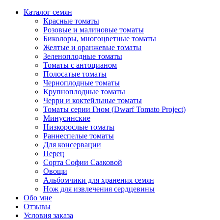
Каталог семян
Красные томаты
Розовые и малиновые томаты
Биколоры, многоцветные томаты
Желтые и оранжевые томаты
Зеленоплодные томаты
Томаты с антоцианом
Полосатые томаты
Черноплодные томаты
Крупноплодные томаты
Черри и коктейльные томаты
Томаты серии Гном (Dwarf Tomato Project)
Минусинские
Низкорослые томаты
Раннеспелые томаты
Для консервации
Перец
Сорта Софии Сааковой
Овощи
Альбомчики для хранения семян
Нож для извлечения сердцевины
Обо мне
Отзывы
Условия заказа