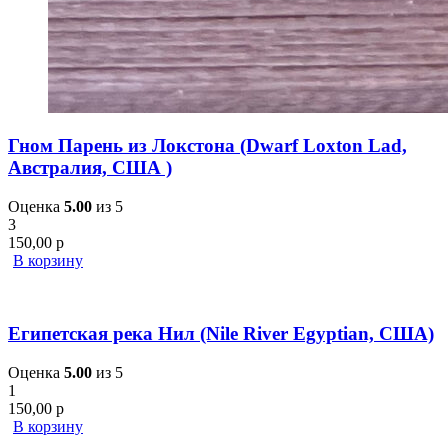
Гном Парень из Локстона (Dwarf Loxton Lad,
Австралия, США )
Оценка
5.00
из 5
3
150,00
р
В корзину
Египетская река Нил (Nile River Egyptian, США)
Оценка
5.00
из 5
1
150,00
р
В корзину