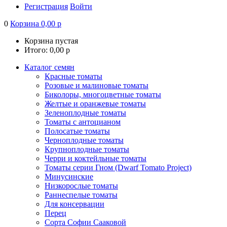
Регистрация
Войти
0
Корзина
0,00
р
Корзина пустая
Итого:
0,00
р
Каталог семян
Красные томаты
Розовые и малиновые томаты
Биколоры, многоцветные томаты
Желтые и оранжевые томаты
Зеленоплодные томаты
Томаты с антоцианом
Полосатые томаты
Черноплодные томаты
Крупноплодные томаты
Черри и коктейльные томаты
Томаты серии Гном (Dwarf Tomato Project)
Минусинские
Низкорослые томаты
Раннеспелые томаты
Для консервации
Перец
Сорта Софии Сааковой