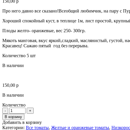
150,00
р
Про него давно все сказано!Всеобщий любимчик, на пару с П
Хороший спокойный куст, в теплице 1м, лист простой, крупный
Плоды желто- оранжевые, вес 250- 300гр.
Мякоть манговая, вкус яркий,сладкий, маслянистый, густой, 
Красавец! Сажаю пятый год без перерыва.
Количество 5 шт
В наличии
150,00
р
В наличии
Количество
Количество
В корзину
Добавить в корзину
Категории:
Все томаты
,
Желтые и оранжевые томаты
,
Низкоро