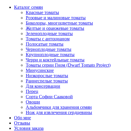
Каталог семян
Красные томаты
Розовые и малиновые томаты
Биколоры, многоцветные томаты
Желтые и оранжевые томаты
Зеленоплодные томаты
Томаты с антоцианом
Полосатые томаты
Черноплодные томаты
Крупноплодные томаты
Черри и коктейльные томаты
Томаты серии Гном (Dwarf Tomato Project)
Минусинские
Низкорослые томаты
Раннеспелые томаты
Для консервации
Перец
Сорта Софии Сааковой
Овощи
Альбомчики для хранения семян
Нож для извлечения сердцевины
Обо мне
Отзывы
Условия заказа