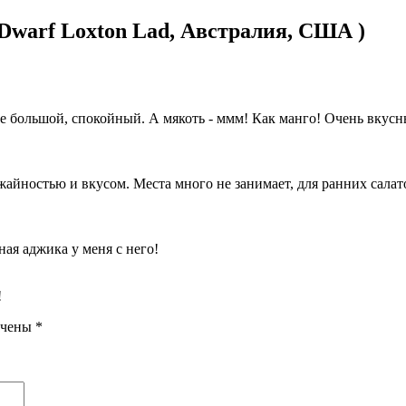
Dwarf Loxton Lad, Австралия, США )
е большой, спокойный. А мякоть - ммм! Как манго! Очень вкусн
йностью и вкусом. Места много не занимает, для ранних салато
сная аджика у меня с него!
!
ечены
*