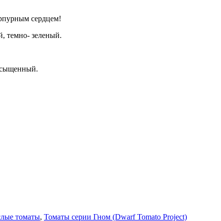
урпурным сердцем!
, темно- зеленый.
насыщенный.
слые томаты
,
Томаты серии Гном (Dwarf Tomato Project)