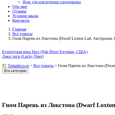
Нож для извлечения сердцевины
Обо мне
Отзывы
Условия заказа
Контакты
Главная
Все томаты
Гном Парень из Локстона (Dwarf Loxton Lad, Австралия,
Египетская река Нил (Nile River Egyptian, США)
Лаки тигр (Lucky Tiger)
Tomatinсa.ru
>
Все томаты
>
Гном Парень из Локстона (Dwar
Все категории
Гном Парень из Локстона (Dwarf Loxto