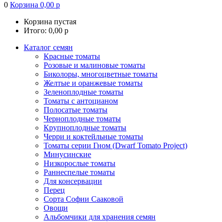
0
Корзина
0,00
р
Корзина пустая
Итого:
0,00
р
Каталог семян
Красные томаты
Розовые и малиновые томаты
Биколоры, многоцветные томаты
Желтые и оранжевые томаты
Зеленоплодные томаты
Томаты с антоцианом
Полосатые томаты
Черноплодные томаты
Крупноплодные томаты
Черри и коктейльные томаты
Томаты серии Гном (Dwarf Tomato Project)
Минусинские
Низкорослые томаты
Раннеспелые томаты
Для консервации
Перец
Сорта Софии Сааковой
Овощи
Альбомчики для хранения семян