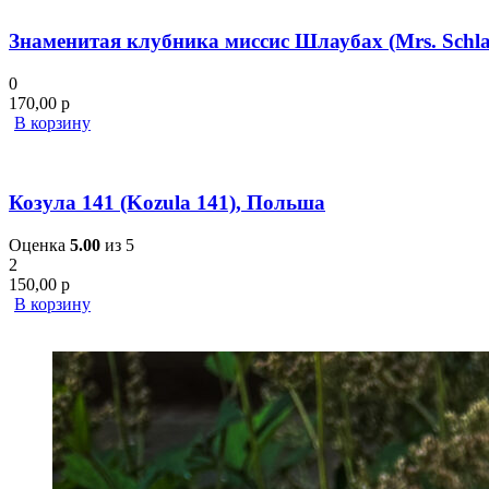
Знаменитая клубника миссис Шлаубах (Mrs. Schla
0
170,00
р
В корзину
Козула 141 (Kozula 141), Польша
Оценка
5.00
из 5
2
150,00
р
В корзину