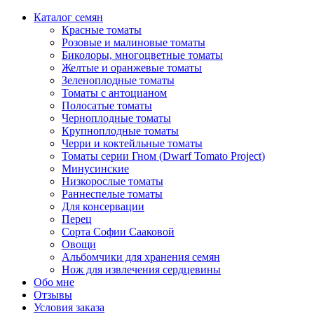
Каталог семян
Красные томаты
Розовые и малиновые томаты
Биколоры, многоцветные томаты
Желтые и оранжевые томаты
Зеленоплодные томаты
Томаты с антоцианом
Полосатые томаты
Черноплодные томаты
Крупноплодные томаты
Черри и коктейльные томаты
Томаты серии Гном (Dwarf Tomato Project)
Минусинские
Низкорослые томаты
Раннеспелые томаты
Для консервации
Перец
Сорта Софии Сааковой
Овощи
Альбомчики для хранения семян
Нож для извлечения сердцевины
Обо мне
Отзывы
Условия заказа