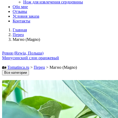
Нож для извлечения сердцевины
Обо мне
Отзывы
Условия заказа
Контакты
Главная
Перец
Магно (Magno)
Ревия (Rewia, Польша)
Минусинский слон оранжевый
🏡
Tomatinсa.ru
>
Перец
>
Магно (Magno)
Все категории