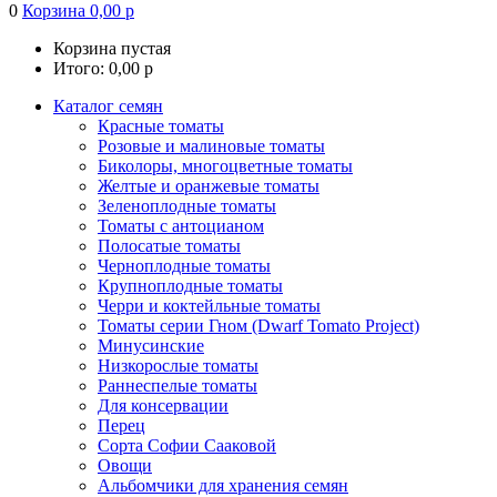
0
Корзина
0,00
р
Корзина пустая
Итого:
0,00
р
Каталог семян
Красные томаты
Розовые и малиновые томаты
Биколоры, многоцветные томаты
Желтые и оранжевые томаты
Зеленоплодные томаты
Томаты с антоцианом
Полосатые томаты
Черноплодные томаты
Крупноплодные томаты
Черри и коктейльные томаты
Томаты серии Гном (Dwarf Tomato Project)
Минусинские
Низкорослые томаты
Раннеспелые томаты
Для консервации
Перец
Сорта Софии Сааковой
Овощи
Альбомчики для хранения семян