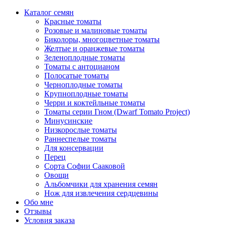
Каталог семян
Красные томаты
Розовые и малиновые томаты
Биколоры, многоцветные томаты
Желтые и оранжевые томаты
Зеленоплодные томаты
Томаты с антоцианом
Полосатые томаты
Черноплодные томаты
Крупноплодные томаты
Черри и коктейльные томаты
Томаты серии Гном (Dwarf Tomato Project)
Минусинские
Низкорослые томаты
Раннеспелые томаты
Для консервации
Перец
Сорта Софии Сааковой
Овощи
Альбомчики для хранения семян
Нож для извлечения сердцевины
Обо мне
Отзывы
Условия заказа