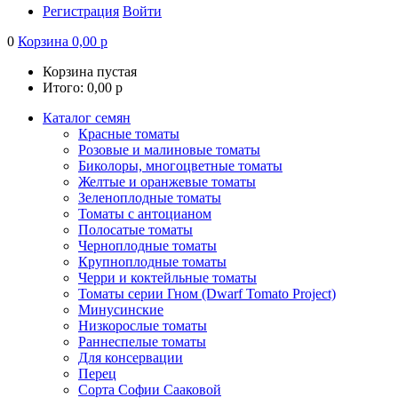
Регистрация
Войти
0
Корзина
0,00
р
Корзина пустая
Итого:
0,00
р
Каталог семян
Красные томаты
Розовые и малиновые томаты
Биколоры, многоцветные томаты
Желтые и оранжевые томаты
Зеленоплодные томаты
Томаты с антоцианом
Полосатые томаты
Черноплодные томаты
Крупноплодные томаты
Черри и коктейльные томаты
Томаты серии Гном (Dwarf Tomato Project)
Минусинские
Низкорослые томаты
Раннеспелые томаты
Для консервации
Перец
Сорта Софии Сааковой