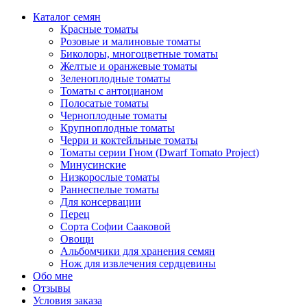
Каталог семян
Красные томаты
Розовые и малиновые томаты
Биколоры, многоцветные томаты
Желтые и оранжевые томаты
Зеленоплодные томаты
Томаты с антоцианом
Полосатые томаты
Черноплодные томаты
Крупноплодные томаты
Черри и коктейльные томаты
Томаты серии Гном (Dwarf Tomato Project)
Минусинские
Низкорослые томаты
Раннеспелые томаты
Для консервации
Перец
Сорта Софии Сааковой
Овощи
Альбомчики для хранения семян
Нож для извлечения сердцевины
Обо мне
Отзывы
Условия заказа