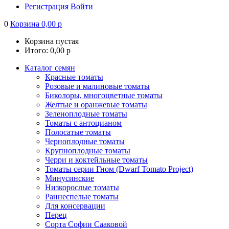
Регистрация
Войти
0
Корзина
0,00
р
Корзина пустая
Итого:
0,00
р
Каталог семян
Красные томаты
Розовые и малиновые томаты
Биколоры, многоцветные томаты
Желтые и оранжевые томаты
Зеленоплодные томаты
Томаты с антоцианом
Полосатые томаты
Черноплодные томаты
Крупноплодные томаты
Черри и коктейльные томаты
Томаты серии Гном (Dwarf Tomato Project)
Минусинские
Низкорослые томаты
Раннеспелые томаты
Для консервации
Перец
Сорта Софии Сааковой