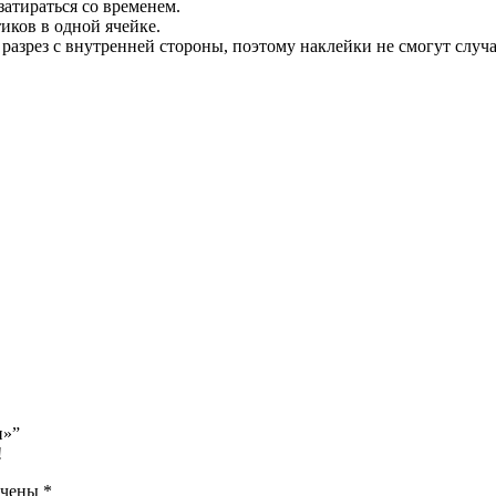
затираться со временем.
иков в одной ячейке.
 разрез с внутренней стороны, поэтому наклейки не смогут случ
и»”
!
ечены
*