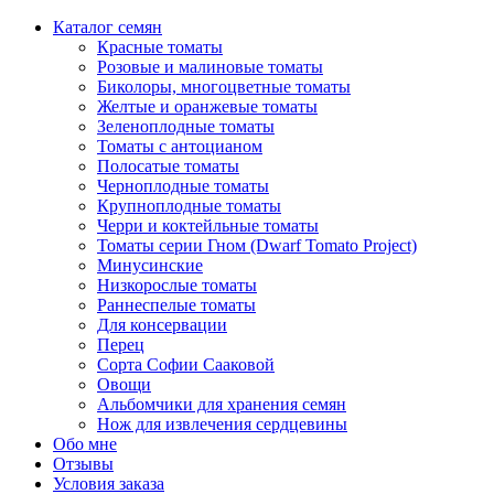
Каталог семян
Красные томаты
Розовые и малиновые томаты
Биколоры, многоцветные томаты
Желтые и оранжевые томаты
Зеленоплодные томаты
Томаты с антоцианом
Полосатые томаты
Черноплодные томаты
Крупноплодные томаты
Черри и коктейльные томаты
Томаты серии Гном (Dwarf Tomato Project)
Минусинские
Низкорослые томаты
Раннеспелые томаты
Для консервации
Перец
Сорта Софии Сааковой
Овощи
Альбомчики для хранения семян
Нож для извлечения сердцевины
Обо мне
Отзывы
Условия заказа