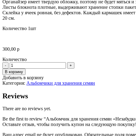
Органайзер имеет твердую обложку, поэтому не будет мяться и 
Листы блокнота плотные, выдерживают хранение стопки пакет
Склейка у ячеек ровная, без дефектов. Каждый кармашек имеет
20 см.
Количество 1шт
300,00
р
Количество
Количество
В корзину
Добавить в корзину
Категория:
Альбомчики для хранения семян
Reviews
There are no reviews yet.
Be the first to review “Альбомчик для хранения семян «Незабудк
Оставьте отзыв, чтобы получить купон на следующую покупку
Ваш адрес email не будет опубликован.
Обязательные поля пом