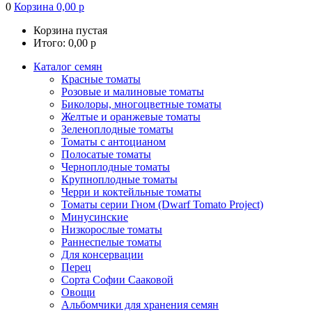
0
Корзина
0,00
р
Корзина пустая
Итого:
0,00
р
Каталог семян
Красные томаты
Розовые и малиновые томаты
Биколоры, многоцветные томаты
Желтые и оранжевые томаты
Зеленоплодные томаты
Томаты с антоцианом
Полосатые томаты
Черноплодные томаты
Крупноплодные томаты
Черри и коктейльные томаты
Томаты серии Гном (Dwarf Tomato Project)
Минусинские
Низкорослые томаты
Раннеспелые томаты
Для консервации
Перец
Сорта Софии Сааковой
Овощи
Альбомчики для хранения семян