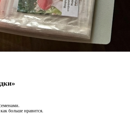
удки»
семенами.
 как больше нравится.