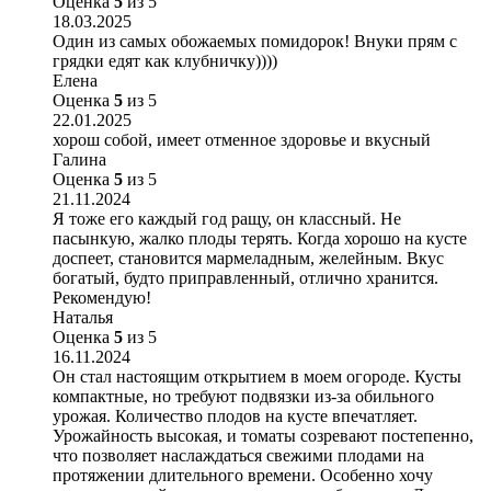
Оценка
5
из 5
18.03.2025
Один из самых обожаемых помидорок! Внуки прям с
грядки едят как клубничку))))
Елена
Оценка
5
из 5
22.01.2025
хорош собой, имеет отменное здоровье и вкусный
Галина
Оценка
5
из 5
21.11.2024
Я тоже его каждый год ращу, он классный. Не
пасынкую, жалко плоды терять. Когда хорошо на кусте
доспеет, становится мармеладным, желейным. Вкус
богатый, будто приправленный, отлично хранится.
Рекомендую!
Наталья
Оценка
5
из 5
16.11.2024
Он стал настоящим открытием в моем огороде. Кусты
компактные, но требуют подвязки из-за обильного
урожая. Количество плодов на кусте впечатляет.
Урожайность высокая, и томаты созревают постепенно,
что позволяет наслаждаться свежими плодами на
протяжении длительного времени. Особенно хочу