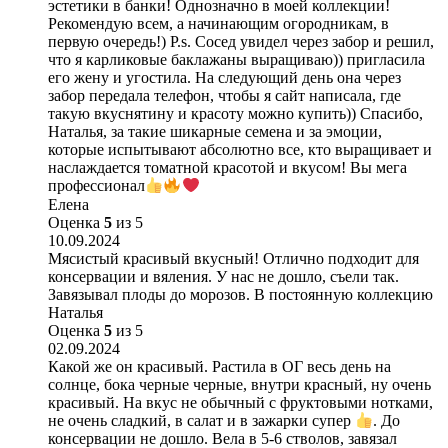
эстетики в банки! Однозначно в моей коллекции!
Рекомендую всем, а начинающим огородникам, в
первую очередь!) P.s. Сосед увидел через забор и решил,
что я карликовые баклажаны выращиваю)) пригласила
его жену и угостила. На следующий день она через
забор передала телефон, чтобы я сайт написала, где
такую вкуснятину и красоту можно купить)) Спасибо,
Наталья, за такие шикарные семена и за эмоции,
которые испытывают абсолютно все, кто выращивает и
наслаждается томатной красотой и вкусом! Вы мега
профессионал
Елена
Оценка
5
из 5
10.09.2024
Мясистый красивый вкусный! Отлично подходит для
консервации и вяления. У нас не дошло, съели так.
Завязывал плоды до морозов. В постоянную коллекцию
Наталья
Оценка
5
из 5
02.09.2024
Какой же он красивый. Растила в ОГ весь день на
солнце, бока черные черные, внутри красный, ну очень
красивый. На вкус не обычный с фруктовыми нотками,
не очень сладкий, в салат и в зажарки супер
. До
консервации не дошло. Вела в 5-6 стволов, завязал