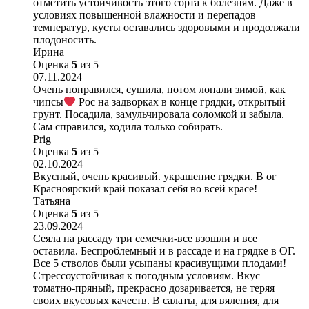
отметить устойчивость этого сорта к болезням. Даже в
условиях повышенной влажности и перепадов
температур, кусты оставались здоровыми и продолжали
плодоносить.
Ирина
Оценка
5
из 5
07.11.2024
Очень понравился, сушила, потом лопали зимой, как
чипсы
Рос на задворках в конце грядки, открытый
грунт. Посадила, замульчировала соломкой и забыла.
Сам справился, ходила только собирать.
Prig
Оценка
5
из 5
02.10.2024
Вкусный, очень красивый. украшение грядки. В ог
Красноярский край показал себя во всей красе!
Татьяна
Оценка
5
из 5
23.09.2024
Сеяла на рассаду три семечки-все взошли и все
оставила. Беспроблемный и в рассаде и на грядке в ОГ.
Все 5 стволов были усыпаны красивущими плодами!
Стрессоустойчивая к погодным условиям. Вкус
томатно-пряный, прекрасно дозаривается, не теряя
своих вкусовых качеств. В салаты, для вяления, для