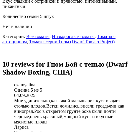
Вкус сладкий с остринкой и пряностью, интенсивыный,
пикантный.
Количество семян 5 штук
Нет в наличии
Категории:
Все томаты
,
Низкорослые томаты
,
Томаты с
антоцианом
,
Томаты серии Гном (Dwarf Tomato Project)
10 reviews for
Гном Бой с тенью (Dwarf
Shadow Boxing, США)
ozamyatina
Оценка
5
из 5
04.09.2025
Мне удивительно,как такой малышарик куст выдает
столько плодов.Ветки ломились,висели гроздьями,как
виноград.Рос в открытом грунте,бока были почти
черные,очень красивый,мощный куст и вкусные
мясистые плоды.
Лариса