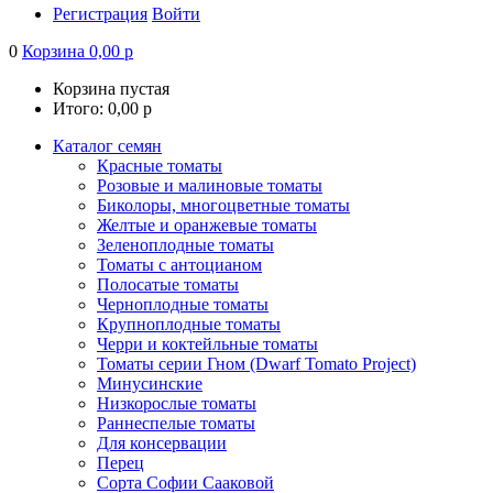
Регистрация
Войти
0
Корзина
0,00
р
Корзина пустая
Итого:
0,00
р
Каталог семян
Красные томаты
Розовые и малиновые томаты
Биколоры, многоцветные томаты
Желтые и оранжевые томаты
Зеленоплодные томаты
Томаты с антоцианом
Полосатые томаты
Черноплодные томаты
Крупноплодные томаты
Черри и коктейльные томаты
Томаты серии Гном (Dwarf Tomato Project)
Минусинские
Низкорослые томаты
Раннеспелые томаты
Для консервации
Перец
Сорта Софии Сааковой