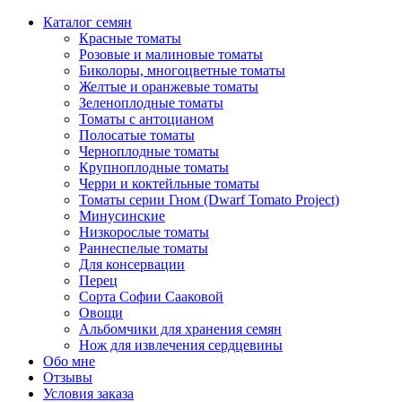
Каталог семян
Красные томаты
Розовые и малиновые томаты
Биколоры, многоцветные томаты
Желтые и оранжевые томаты
Зеленоплодные томаты
Томаты с антоцианом
Полосатые томаты
Черноплодные томаты
Крупноплодные томаты
Черри и коктейльные томаты
Томаты серии Гном (Dwarf Tomato Project)
Минусинские
Низкорослые томаты
Раннеспелые томаты
Для консервации
Перец
Сорта Софии Сааковой
Овощи
Альбомчики для хранения семян
Нож для извлечения сердцевины
Обо мне
Отзывы
Условия заказа