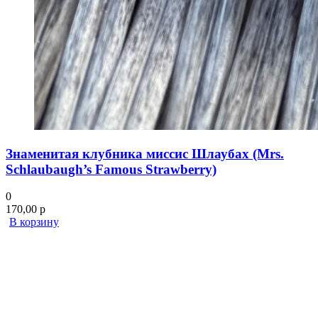
Знаменитая клубника миссис Шлаубах (Mrs.
Schlaubaugh’s Famous Strawberry)
0
170,00
р
В корзину