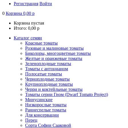
Регистрация
Войти
0
Корзина
0,00
р
Корзина пустая
Итого:
0,00
р
Каталог семян
Красные томаты
Розовые и малиновые томаты
Биколоры, многоцветные томаты
Желтые и оранжевые томаты
Зеленоплодные томаты
Томаты с антоцианом
Полосатые томаты
Черноплодные томаты
Крупноплодные томаты
Черри и коктейльные томаты
Томаты серии Гном (Dwarf Tomato Project)
Минусинские
Низкорослые томаты
Раннеспелые томаты
Для консервации
Перец
Сорта Софии Сааковой