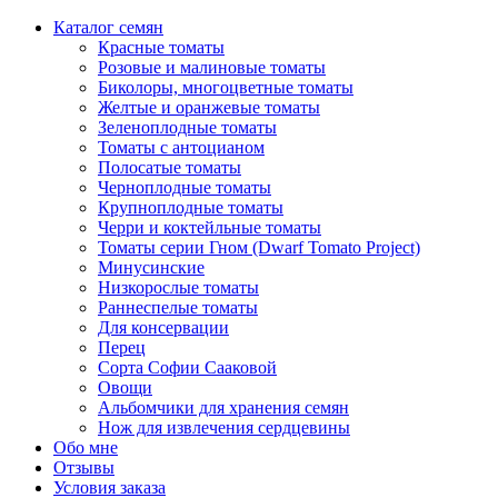
Каталог семян
Красные томаты
Розовые и малиновые томаты
Биколоры, многоцветные томаты
Желтые и оранжевые томаты
Зеленоплодные томаты
Томаты с антоцианом
Полосатые томаты
Черноплодные томаты
Крупноплодные томаты
Черри и коктейльные томаты
Томаты серии Гном (Dwarf Tomato Project)
Минусинские
Низкорослые томаты
Раннеспелые томаты
Для консервации
Перец
Сорта Софии Сааковой
Овощи
Альбомчики для хранения семян
Нож для извлечения сердцевины
Обо мне
Отзывы
Условия заказа