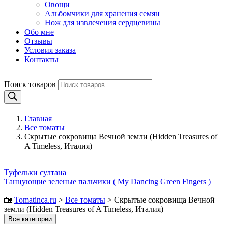
Овощи
Альбомчики для хранения семян
Нож для извлечения сердцевины
Обо мне
Отзывы
Условия заказа
Контакты
Поиск товаров
Главная
Все томаты
Скрытые сокровища Вечной земли (Hidden Treasures of
A Timeless, Италия)
Туфельки султана
Танцующие зеленые пальчики ( My Dancing Green Fingers )
🏡
Tomatinсa.ru
>
Все томаты
>
Скрытые сокровища Вечной
земли (Hidden Treasures of A Timeless, Италия)
Все категории