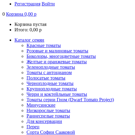
Регистрация
Войти
0
Корзина
0,00
р
Корзина пустая
Итого:
0,00
р
Каталог семян
Красные томаты
Розовые и малиновые томаты
Биколоры, многоцветные томаты
Желтые и оранжевые томаты
Зеленоплодные томаты
Томаты с антоцианом
Полосатые томаты
Черноплодные томаты
Крупноплодные томаты
Черри и коктейльные томаты
Томаты серии Гном (Dwarf Tomato Project)
Минусинские
Низкорослые томаты
Раннеспелые томаты
Для консервации
Перец
Сорта Софии Сааковой