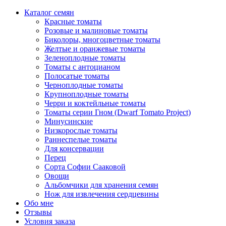
Каталог семян
Красные томаты
Розовые и малиновые томаты
Биколоры, многоцветные томаты
Желтые и оранжевые томаты
Зеленоплодные томаты
Томаты с антоцианом
Полосатые томаты
Черноплодные томаты
Крупноплодные томаты
Черри и коктейльные томаты
Томаты серии Гном (Dwarf Tomato Project)
Минусинские
Низкорослые томаты
Раннеспелые томаты
Для консервации
Перец
Сорта Софии Сааковой
Овощи
Альбомчики для хранения семян
Нож для извлечения сердцевины
Обо мне
Отзывы
Условия заказа