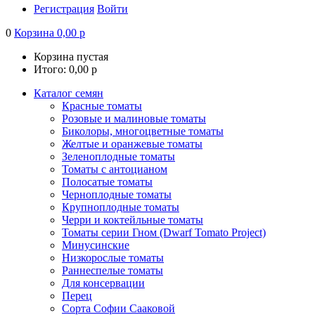
Регистрация
Войти
0
Корзина
0,00
р
Корзина пустая
Итого:
0,00
р
Каталог семян
Красные томаты
Розовые и малиновые томаты
Биколоры, многоцветные томаты
Желтые и оранжевые томаты
Зеленоплодные томаты
Томаты с антоцианом
Полосатые томаты
Черноплодные томаты
Крупноплодные томаты
Черри и коктейльные томаты
Томаты серии Гном (Dwarf Tomato Project)
Минусинские
Низкорослые томаты
Раннеспелые томаты
Для консервации
Перец
Сорта Софии Сааковой