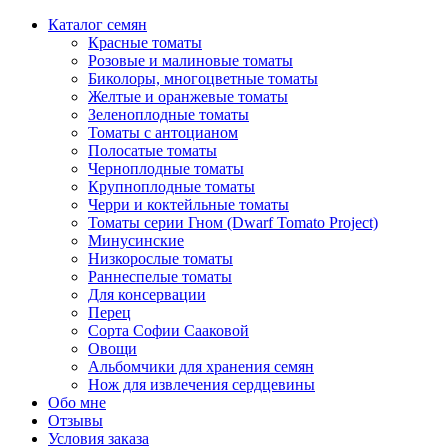
Каталог семян
Красные томаты
Розовые и малиновые томаты
Биколоры, многоцветные томаты
Желтые и оранжевые томаты
Зеленоплодные томаты
Томаты с антоцианом
Полосатые томаты
Черноплодные томаты
Крупноплодные томаты
Черри и коктейльные томаты
Томаты серии Гном (Dwarf Tomato Project)
Минусинские
Низкорослые томаты
Раннеспелые томаты
Для консервации
Перец
Сорта Софии Сааковой
Овощи
Альбомчики для хранения семян
Нож для извлечения сердцевины
Обо мне
Отзывы
Условия заказа