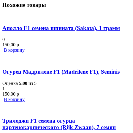
Похожие товары
Аполло F1 семена шпината (Sakata), 1 грамм
0
150,00
р
В корзину
Огурец Мадрилене F1 (Madrilene F1), Seminis
Оценка
5.00
из 5
1
150,00
р
В корзину
Трилоджи F1 семена огурца
партенокарпического (Rijk Zwaan), 7 семян