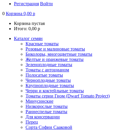
Регистрация
Войти
0
Корзина
0,00
р
Корзина пустая
Итого:
0,00
р
Каталог семян
Красные томаты
Розовые и малиновые томаты
Биколоры, многоцветные томаты
Желтые и оранжевые томаты
Зеленоплодные томаты
Томаты с антоцианом
Полосатые томаты
Черноплодные томаты
Крупноплодные томаты
Черри и коктейльные томаты
Томаты серии Гном (Dwarf Tomato Project)
Минусинские
Низкорослые томаты
Раннеспелые томаты
Для консервации
Перец
Сорта Софии Сааковой