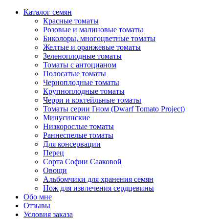
Каталог семян
Красные томаты
Розовые и малиновые томаты
Биколоры, многоцветные томаты
Желтые и оранжевые томаты
Зеленоплодные томаты
Томаты с антоцианом
Полосатые томаты
Черноплодные томаты
Крупноплодные томаты
Черри и коктейльные томаты
Томаты серии Гном (Dwarf Tomato Project)
Минусинские
Низкорослые томаты
Раннеспелые томаты
Для консервации
Перец
Сорта Софии Сааковой
Овощи
Альбомчики для хранения семян
Нож для извлечения сердцевины
Обо мне
Отзывы
Условия заказа