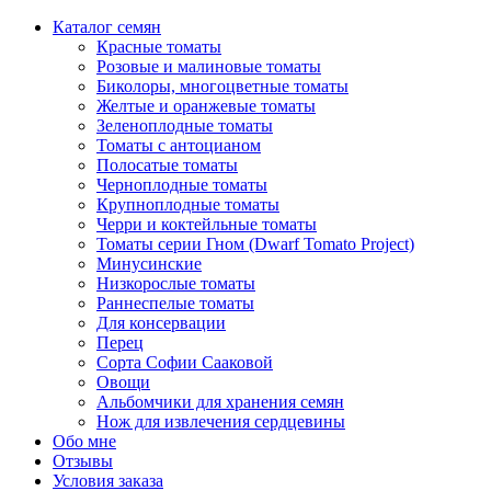
Каталог семян
Красные томаты
Розовые и малиновые томаты
Биколоры, многоцветные томаты
Желтые и оранжевые томаты
Зеленоплодные томаты
Томаты с антоцианом
Полосатые томаты
Черноплодные томаты
Крупноплодные томаты
Черри и коктейльные томаты
Томаты серии Гном (Dwarf Tomato Project)
Минусинские
Низкорослые томаты
Раннеспелые томаты
Для консервации
Перец
Сорта Софии Сааковой
Овощи
Альбомчики для хранения семян
Нож для извлечения сердцевины
Обо мне
Отзывы
Условия заказа