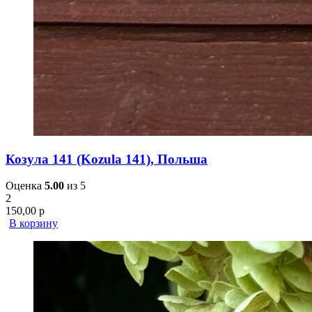
Козула 141 (Kozula 141), Польша
Оценка
5.00
из 5
2
150,00
р
В корзину