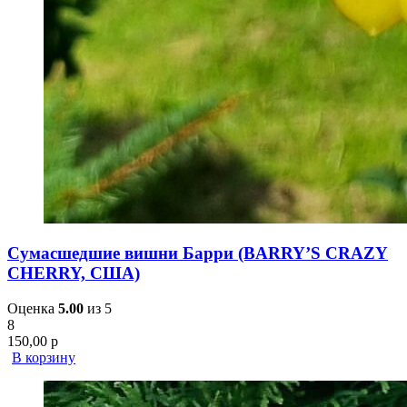
Сумасшедшие вишни Барри (BARRY’S CRAZY
CHERRY, США)
Оценка
5.00
из 5
8
150,00
р
В корзину