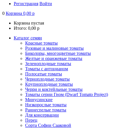
Регистрация
Войти
0
Корзина
0,00
р
Корзина пустая
Итого:
0,00
р
Каталог семян
Красные томаты
Розовые и малиновые томаты
Биколоры, многоцветные томаты
Желтые и оранжевые томаты
Зеленоплодные томаты
Томаты с антоцианом
Полосатые томаты
Черноплодные томаты
Крупноплодные томаты
Черри и коктейльные томаты
Томаты серии Гном (Dwarf Tomato Project)
Минусинские
Низкорослые томаты
Раннеспелые томаты
Для консервации
Перец
Сорта Софии Сааковой