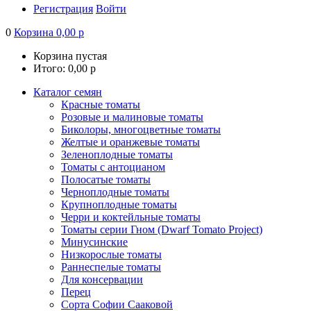
Регистрация
Войти
0
Корзина
0,00
р
Корзина пустая
Итого:
0,00
р
Каталог семян
Красные томаты
Розовые и малиновые томаты
Биколоры, многоцветные томаты
Желтые и оранжевые томаты
Зеленоплодные томаты
Томаты с антоцианом
Полосатые томаты
Черноплодные томаты
Крупноплодные томаты
Черри и коктейльные томаты
Томаты серии Гном (Dwarf Tomato Project)
Минусинские
Низкорослые томаты
Раннеспелые томаты
Для консервации
Перец
Сорта Софии Сааковой