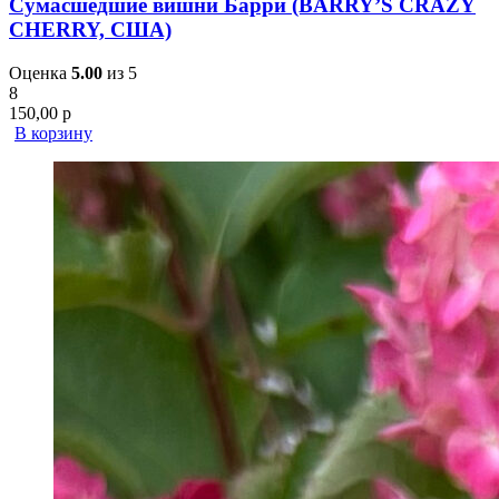
Сумасшедшие вишни Барри (BARRY’S CRAZY
CHERRY, США)
Оценка
5.00
из 5
8
150,00
р
В корзину