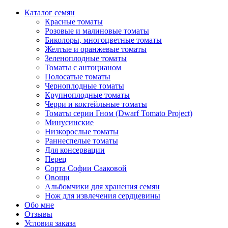
Каталог семян
Красные томаты
Розовые и малиновые томаты
Биколоры, многоцветные томаты
Желтые и оранжевые томаты
Зеленоплодные томаты
Томаты с антоцианом
Полосатые томаты
Черноплодные томаты
Крупноплодные томаты
Черри и коктейльные томаты
Томаты серии Гном (Dwarf Tomato Project)
Минусинские
Низкорослые томаты
Раннеспелые томаты
Для консервации
Перец
Сорта Софии Сааковой
Овощи
Альбомчики для хранения семян
Нож для извлечения сердцевины
Обо мне
Отзывы
Условия заказа