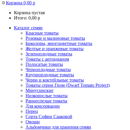
0
Корзина
0,00
р
Корзина пустая
Итого:
0,00
р
Каталог семян
Красные томаты
Розовые и малиновые томаты
Биколоры, многоцветные томаты
Желтые и оранжевые томаты
Зеленоплодные томаты
Томаты с антоцианом
Полосатые томаты
Черноплодные томаты
Крупноплодные томаты
Черри и коктейльные томаты
Томаты серии Гном (Dwarf Tomato Project)
Минусинские
Низкорослые томаты
Раннеспелые томаты
Для консервации
Перец
Сорта Софии Сааковой
Овощи
Альбомчики для хранения семян