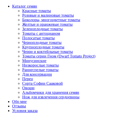
Каталог семян
Красные томаты
Розовые и малиновые томаты
Биколоры, многоцветные томаты
Желтые и оранжевые томаты
Зеленоплодные томаты
Томаты с антоцианом
Полосатые томаты
Черноплодные томаты
Крупноплодные томаты
Черри и коктейльные томаты
Томаты серии Гном (Dwarf Tomato Project)
Минусинские
Низкорослые томаты
Раннеспелые томаты
Для консервации
Перец
Сорта Софии Сааковой
Овощи
Альбомчики для хранения семян
Нож для извлечения сердцевины
Обо мне
Отзывы
Условия заказа