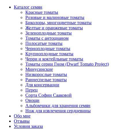
Каталог семян
Красные томаты
Розовые и малиновые томаты
Биколоры, многоцветные томаты
Желтые и оранжевые томаты
Зеленоплодные томаты
Томаты с антоцианом
Полосатые томаты
Черноплодные томаты
Крупноплодные томаты
Черри и коктейльные томаты
Томаты серии Гном (Dwarf Tomato Project)
Минусинские
Низкорослые томаты
Раннеспелые томаты
Для консервации
Перец
Сорта Софии Сааковой
Овощи
Альбомчики для хранения семян
Нож для извлечения сердцевины
Обо мне
Отзывы
Условия заказа