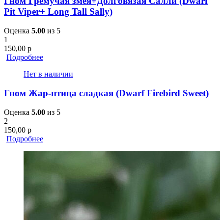
Гном Гремучая змея+Долговязая Салли (Dwarf
Pit Viper+ Long Tall Sally)
Оценка
5.00
из 5
1
150,00
р
Подробнее
Нет в наличии
Гном Жар-птица сладкая (Dwarf Firebird Sweet)
Оценка
5.00
из 5
2
150,00
р
Подробнее